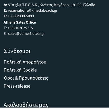
Δ:
57o χλμ Π.Ε.Ο.Α.Κ., Κινέττα, Μεγάρων, 191 00, Ελλάδα
E:
reservations@kinettabeach.gr
T:
+30 2296065080
Athens Sales Office
Τ:
+302103625715
E:
sales
@
comerhotels
.
gr
Σύνδεσμοι
Πολιτική Απορρήτου
Πολιτική Cookie
Όροι & Προϋποθέσεις
Press-release
Ακολουθήστε μας